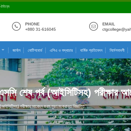
ে ঐতিহ্যে
PHONE
EMAIL
+880 31-616045
ctgcollege@ya
জার্নাল
নোটিশবোর্ড
এপিএ ও শুদ্ধাচার
বার্ষিক প্রতিবেদন
নির্দেশনাবলী
শেষ পর্ব (আইসিটিসহ) পরীক্ষার আবেদন
সিটিসহ) পরীক্ষার আবেদন ফরম পূরণ সংক্রান্ত বিজ্ঞপ্তি