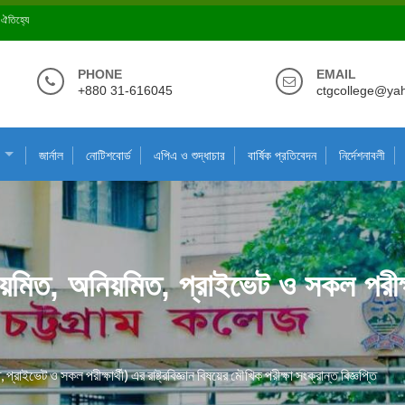
ে ঐতিহ্যে
PHONE
EMAIL
+880 31-616045
ctgcollege@ya
জার্নাল
নোটিশবোর্ড
এপিএ ও শুদ্ধাচার
বার্ষিক প্রতিবেদন
নির্দেশনাবলী
িত, অনিয়মিত, প্রাইভেট ও সকল পরীক্ষার্থ
াইভেট ও সকল পরীক্ষার্থী) এর রাষ্ট্রবিজ্ঞান বিষয়ের মৌখিক পরীক্ষা সংক্রান্ত বিজ্ঞপ্তি