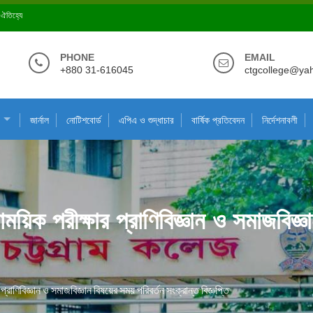
ে ঐতিহ্যে
PHONE
EMAIL
+880 31-616045
ctgcollege@ya
জার্নাল
নোটিশবোর্ড
এপিএ ও শুদ্ধাচার
বার্ষিক প্রতিবেদন
নির্দেশনাবলী
য়িক পরীক্ষার প্রাণিবিজ্ঞান ও সমাজবিজ্ঞ
রাণিবিজ্ঞান ও সমাজবিজ্ঞান বিষয়ের সময় পরিবর্তন সংক্রান্ত বিজ্ঞপ্তি