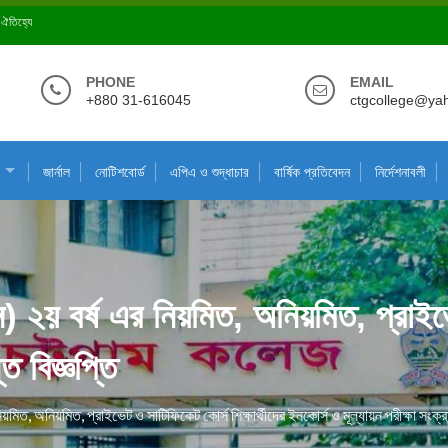
ে ঐতিহ্যে
PHONE
EMAIL
+880 31-616045
ctgcollege@ya
জার্নাল
নোটিশবোর্ড
এপিএ ও শুদ্ধাচার
বার্ষিক প্রতিবেদন
নির্দেশনাবলী
স) ২য় বর্ষ এর নিয়মিত, অনিয়মিত, প্রাইভে
ত বিজ্ঞপ্তি
য়মিত, অনিয়মিত, প্রাইভেট ও সাটিফিকেট কোর্স শিক্ষার্থীদের ইনকোর্স ও মূল্যায়ন পরীক্ষা সংক্রা