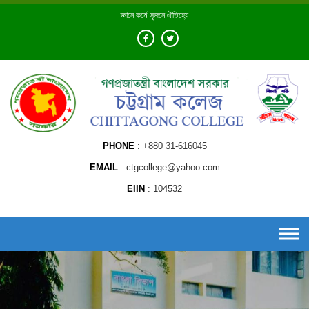
Skip
জ্ঞানে কর্মে সৃজনে ঐতিহ্যে
to
content
PHONE
+880 31-616045
EMAIL
ctgcollege@yahoo.com
EIIN
104532