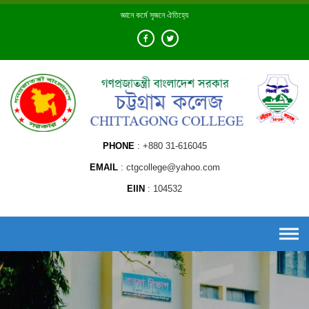
Skip
জ্ঞানে কর্মে সৃজনে ঐতিহ্যে
to
content
PHONE
+880 31-616045
EMAIL
ctgcollege@yahoo.com
EIIN
104532