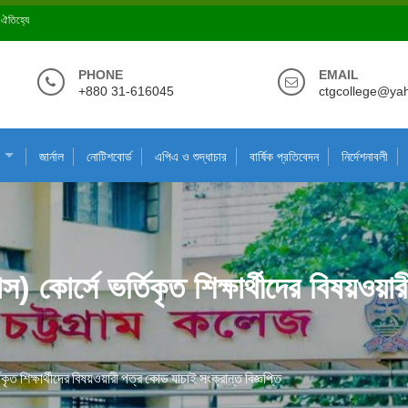
ে ঐতিহ্যে
PHONE
EMAIL
+880 31-616045
ctgcollege@ya
জার্নাল
নোটিশবোর্ড
এপিএ ও শুদ্ধাচার
বার্ষিক প্রতিবেদন
নির্দেশনাবলী
) কোর্সে ভর্তিকৃত শিক্ষার্থীদের বিষয়ওয়
কৃত শিক্ষার্থীদের বিষয়ওয়ারী পত্র কোড যাচাই সংক্রান্ত বিজ্ঞপ্তি