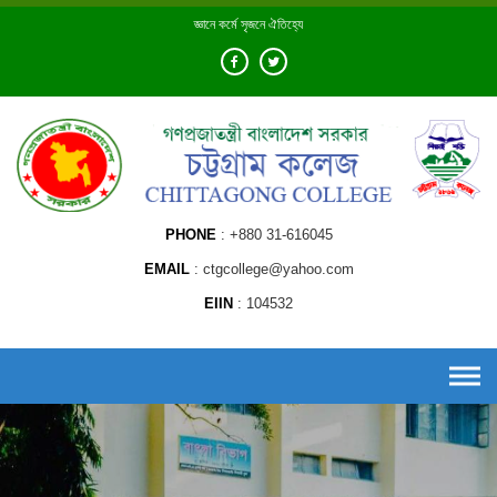
Skip
জ্ঞানে কর্মে সৃজনে ঐতিহ্যে
to
content
PHONE
+880 31-616045
EMAIL
ctgcollege@yahoo.com
EIIN
104532