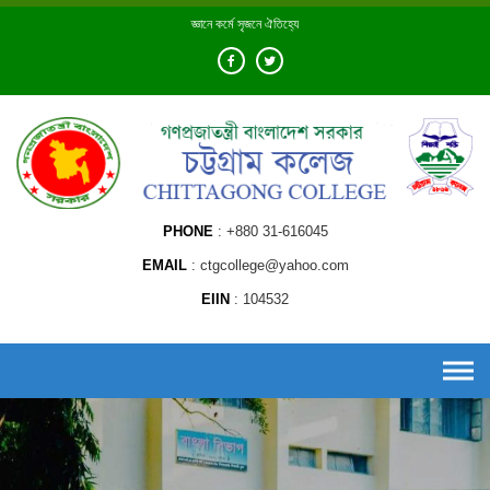
Skip
জ্ঞানে কর্মে সৃজনে ঐতিহ্যে
to
content
PHONE
+880 31-616045
EMAIL
ctgcollege@yahoo.com
EIIN
104532