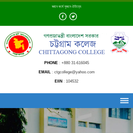
Skip
জ্ঞানে কর্মে সৃজনে ঐতিহ্যে
to
content
PHONE
+880 31-616045
EMAIL
ctgcollege@yahoo.com
EIIN
104532