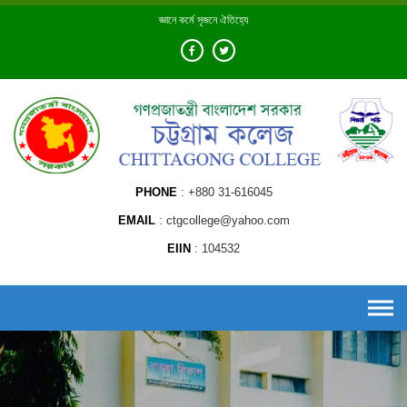
Skip
জ্ঞানে কর্মে সৃজনে ঐতিহ্যে
to
content
PHONE
+880 31-616045
EMAIL
ctgcollege@yahoo.com
EIIN
104532