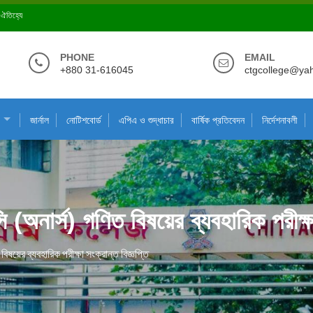
ে ঐতিহ্যে
PHONE
EMAIL
+880 31-616045
ctgcollege@ya
জার্নাল
নোটিশবোর্ড
এপিএ ও শুদ্ধাচার
বার্ষিক প্রতিবেদন
নির্দেশনাবলী
অনার্স) গণিত বিষয়ের ব্যবহারিক পরীক্ষা 
ষয়ের ব্যবহারিক পরীক্ষা সংক্রান্ত বিজ্ঞপ্তি