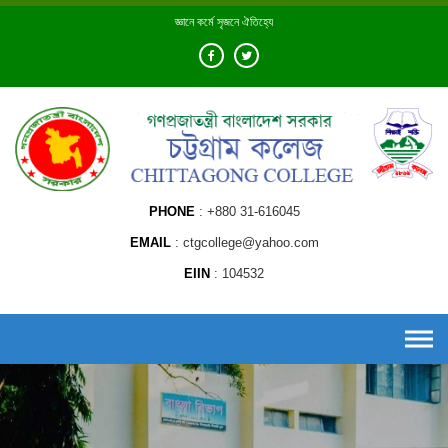
Skip
জ্ঞানে কর্মে সৃজনে ঐতিহ্যে
to
content
PHONE
+880 31-616045
EMAIL
ctgcollege@yahoo.com
EIIN
104532