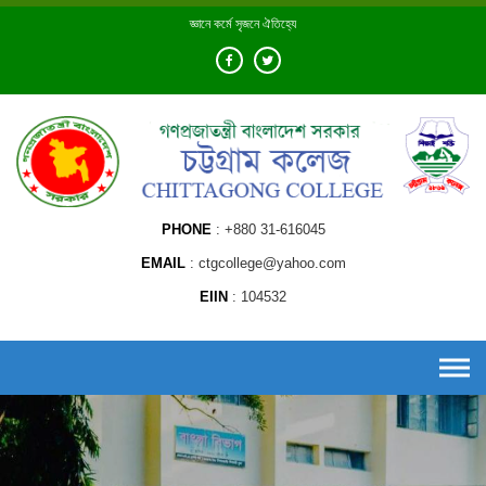
Skip
জ্ঞানে কর্মে সৃজনে ঐতিহ্যে
to
content
PHONE
+880 31-616045
EMAIL
ctgcollege@yahoo.com
EIIN
104532