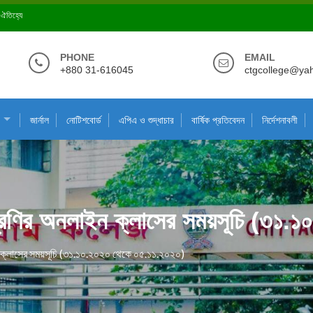
ে ঐতিহ্যে
PHONE
EMAIL
+880 31-616045
ctgcollege@ya
জার্নাল
নোটিশবোর্ড
এপিএ ও শুদ্ধাচার
বার্ষিক প্রতিবেদন
নির্দেশনাবলী
শ্রেণির অনলাইন ক্লাসের সময়সূচি (৩১
ন ক্লাসের সময়সূচি (৩১.১০.২০২০ থেকে ০৫.১১.২০২০)