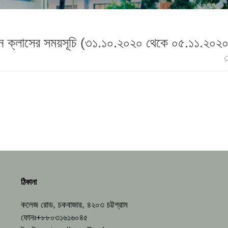
াইন ক্লাসের সময়সূচি (৩১.১০.২০২০ থেকে ০৫.১১.২০২
ঠিকানা
কলেজ রোড, চকবাজার, ৪২০৩ চট্টগ্রাম
ফোনঃ+৮৮০৩১৬১৬০৪৫