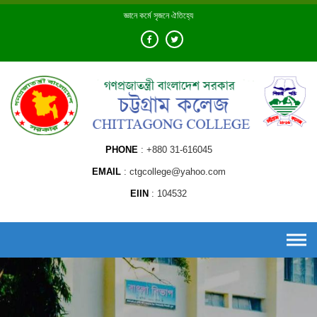
Skip
জ্ঞানে কর্মে সৃজনে ঐতিহ্যে
to
content
PHONE
+880 31-616045
EMAIL
ctgcollege@yahoo.com
EIIN
104532