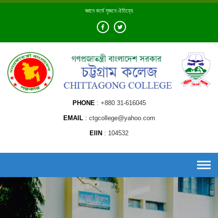
Skip
জ্ঞানে কর্মে সৃজনে ঐতিহ্যে
to
content
PHONE
+880 31-616045
EMAIL
ctgcollege@yahoo.com
EIIN
104532