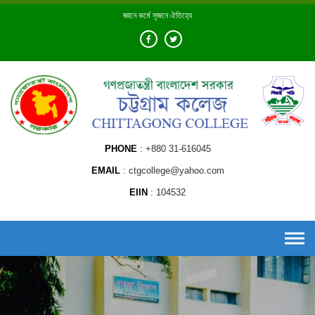
Skip
জ্ঞানে কর্মে সৃজনে ঐতিহ্যে
to
content
PHONE
+880 31-616045
EMAIL
ctgcollege@yahoo.com
EIIN
104532