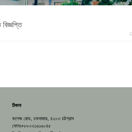
 বিজ্ঞপ্তি
ঠিকানা
কলেজ রোড, চকবাজার, ৪২০৩ চট্টগ্রাম
ফোনঃ+৮৮০৩১৬১৬০৪৫