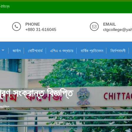
ে ঐতিহ্যে
PHONE
EMAIL
+880 31-616045
ctgcollege@ya
জার্নাল
নোটিশবোর্ড
এপিএ ও শুদ্ধাচার
বার্ষিক প্রতিবেদন
নির্দেশনাবলী
রণ সংক্রান্ত বিজ্ঞপ্তি
জ্ঞপ্তি