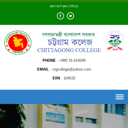
Skip
জ্ঞানে কর্মে সৃজনে ঐতিহ্যে
to
content
PHONE
+880 31-616045
EMAIL
ctgcollege@yahoo.com
EIIN
104532