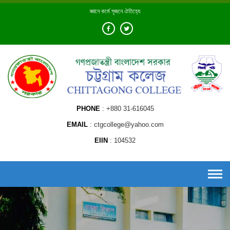
Skip
জ্ঞানে কর্মে সৃজনে ঐতিহ্যে
to
content
PHONE
+880 31-616045
EMAIL
ctgcollege@yahoo.com
EIIN
104532