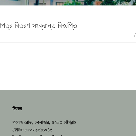
শপত্র বিতরণ সংক্রান্ত বিজ্ঞপ্তি
ঠিকানা
কলেজ রোড, চকবাজার, ৪২০৩ চট্টগ্রাম
ফোনঃ+৮৮০৩১৬১৬০৪৫