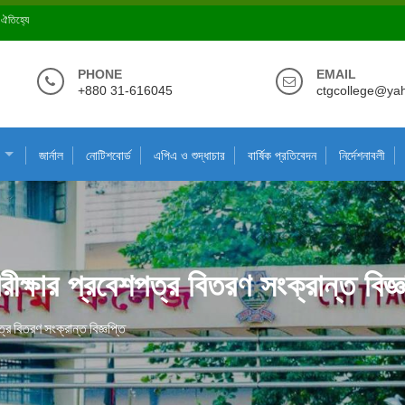
ে ঐতিহ্যে
PHONE
EMAIL
+880 31-616045
ctgcollege@ya
জার্নাল
নোটিশবোর্ড
এপিএ ও শুদ্ধাচার
বার্ষিক প্রতিবেদন
নির্দেশনাবলী
ীক্ষার প্রবেশপত্র বিতরণ সংক্রান্ত বিজ্ঞ
্র বিতরণ সংক্রান্ত বিজ্ঞপ্তি