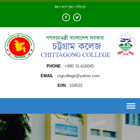
Skip
জ্ঞানে কর্মে সৃজনে ঐতিহ্যে
to
content
PHONE
+880 31-616045
EMAIL
ctgcollege@yahoo.com
EIIN
104532