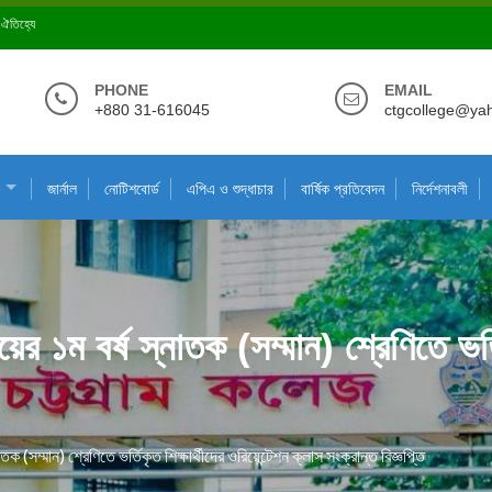
ে ঐতিহ্যে
PHONE
EMAIL
+880 31-616045
ctgcollege@ya
জার্নাল
নোটিশবোর্ড
এপিএ ও শুদ্ধাচার
বার্ষিক প্রতিবেদন
নির্দেশনাবলী
 ১ম বর্ষ স্নাতক (সম্মান) শ্রেণিতে ভর্তিক
 (সম্মান) শ্রেণিতে ভর্তিকৃত শিক্ষার্থীদের ওরিয়েন্টেশন ক্লাস সংক্রান্ত বিজ্ঞপ্তি