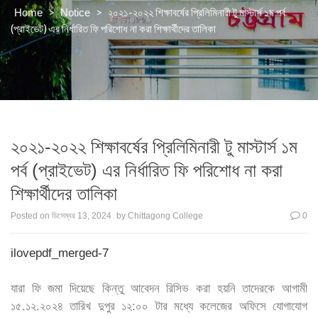
>
>
২০২১-২০২২ শিক্ষাবর্ষের প্রিলিমিনারী টু মাস্টার্স ১ম পর্ব
Home
Notice
(প্রাইভেট) এর নির্ধারিত ফি পরিশোধ না করা শিক্ষার্থীদের তালিকা
২০২১-২০২২ শিক্ষাবর্ষের প্রিলিমিনারী টু মাস্টার্স ১ম
পর্ব (প্রাইভেট) এর নির্ধারিত ফি পরিশোধ না করা
শিক্ষার্থীদের তালিকা
Posted on
ডিসেম্বর 13, 2024
by
Chittagong College
0
ilovepdf_merged-7
যারা ফি জমা দিয়েছে কিন্তু আবেদন রিসিভ করা হয়নি তাদেরকে আগামী
১৫.১২.২০২৪ তারিখ দুপুর ১২:০০ টার মধ্যে কলেজের অফিসে যোগাযোগ