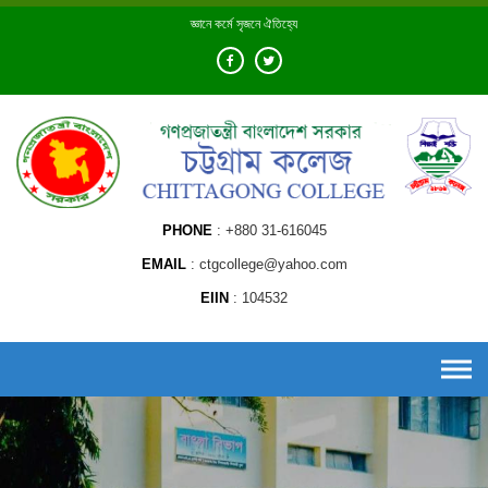
Skip
জ্ঞানে কর্মে সৃজনে ঐতিহ্যে
to
content
PHONE
+880 31-616045
EMAIL
ctgcollege@yahoo.com
EIIN
104532