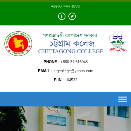
Skip
জ্ঞানে কর্মে সৃজনে ঐতিহ্যে
to
content
PHONE
+880 31-616045
EMAIL
ctgcollege@yahoo.com
EIIN
104532