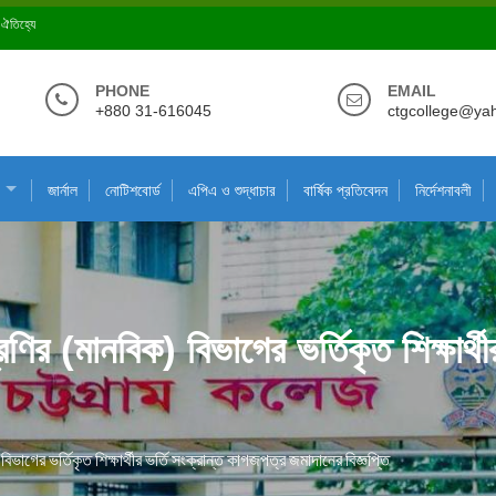
ে ঐতিহ্যে
PHONE
EMAIL
+880 31-616045
ctgcollege@ya
জার্নাল
নোটিশবোর্ড
এপিএ ও শুদ্ধাচার
বার্ষিক প্রতিবেদন
নির্দেশনাবলী
ির (মানবিক) বিভাগের ভর্তিকৃত শিক্ষার্থ
ভাগের ভর্তিকৃত শিক্ষার্থীর ভর্তি সংক্রান্ত কাগজপত্র জমাদানের বিজ্ঞপ্তি