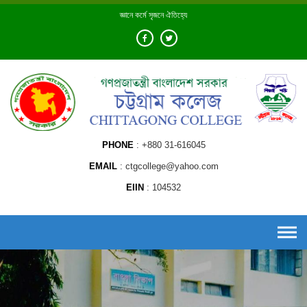
Skip
জ্ঞানে কর্মে সৃজনে ঐতিহ্যে
to
content
PHONE
+880 31-616045
EMAIL
ctgcollege@yahoo.com
EIIN
104532