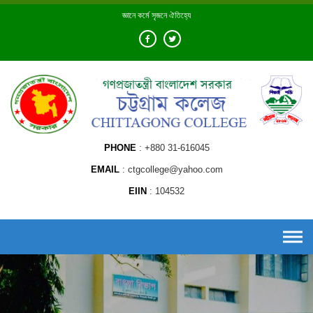
Skip
জ্ঞানে কর্মে সৃজনে ঐতিহ্যে
to
content
PHONE
+880 31-616045
EMAIL
ctgcollege@yahoo.com
EIIN
104532