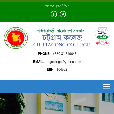
Skip
জ্ঞানে কর্মে সৃজনে ঐতিহ্যে
to
content
PHONE
+880 31-616045
EMAIL
ctgcollege@yahoo.com
EIIN
104532