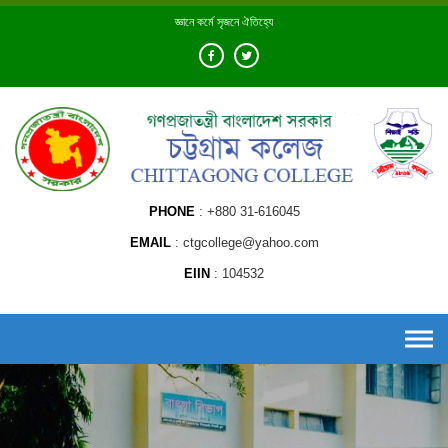
Skip
জ্ঞানে কর্মে সৃজনে ঐতিহ্যে
to
content
PHONE
+880 31-616045
EMAIL
ctgcollege@yahoo.com
EIIN
104532