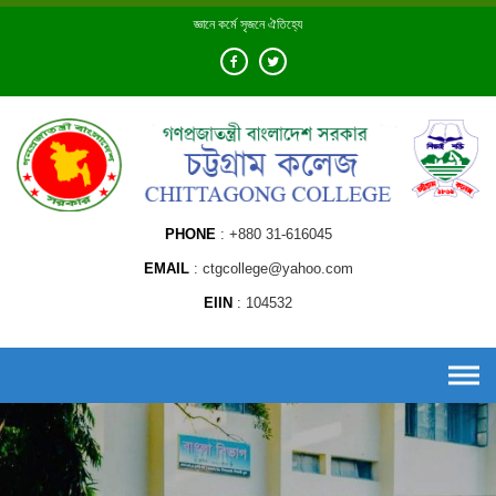
Skip
জ্ঞানে কর্মে সৃজনে ঐতিহ্যে
to
content
PHONE
+880 31-616045
EMAIL
ctgcollege@yahoo.com
EIIN
104532