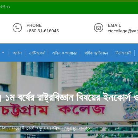
ে ঐতিহ্যে
PHONE
EMAIL
+880 31-616045
ctgcollege@ya
জার্নাল
নোটিশবোর্ড
এপিএ ও শুদ্ধাচার
বার্ষিক প্রতিবেদন
নির্দেশনাবলী
১ম বর্ষের রাষ্ট্রবিজ্ঞান বিষয়ের ইনকোর্স ও
রবিজ্ঞান বিষয়ের ইনকোর্স ও মূল্যায়ন পরীক্ষা সংক্রান্ত বিজ্ঞপ্তি