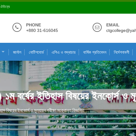
ে ঐতিহ্যে
PHONE
EMAIL
+880 31-616045
ctgcollege@ya
জার্নাল
নোটিশবোর্ড
এপিএ ও শুদ্ধাচার
বার্ষিক প্রতিবেদন
নির্দেশনাবলী
 ১ম বর্ষের ইতিহাস বিষয়ের ইনকোর্স ও মূল্
াস বিষয়ের ইনকোর্স ও মূল্যায়ন পরীক্ষা সংক্রান্ত বিজ্ঞপ্তি