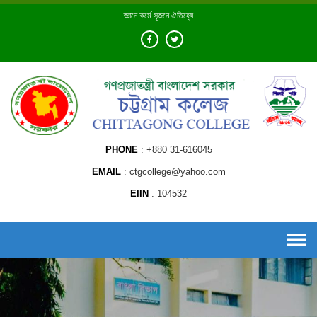
Skip
জ্ঞানে কর্মে সৃজনে ঐতিহ্যে
to
content
PHONE
+880 31-616045
EMAIL
ctgcollege@yahoo.com
EIIN
104532