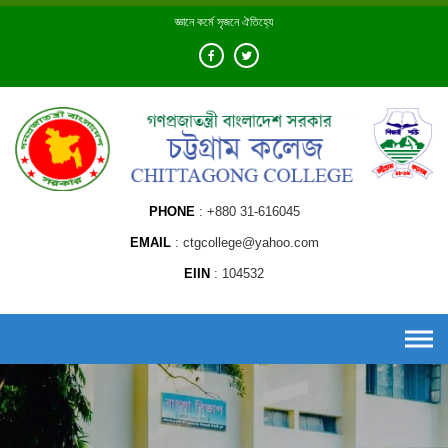
Skip
জ্ঞানে কর্মে সৃজনে ঐতিহ্যে
to
content
PHONE
+880 31-616045
EMAIL
ctgcollege@yahoo.com
EIIN
104532