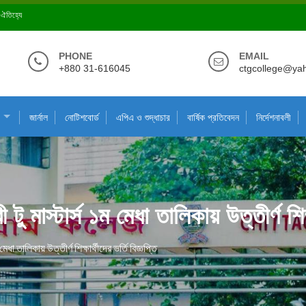
ে ঐতিহ্যে
PHONE
EMAIL
+880 31-616045
ctgcollege@ya
জার্নাল
নোটিশবোর্ড
এপিএ ও শুদ্ধাচার
বার্ষিক প্রতিবেদন
নির্দেশনাবলী
ু মাস্টার্স ১ম মেধা তালিকায় উত্তীর্ণ শিক্ষা
েধা তালিকায় উত্তীর্ণ শিক্ষার্থীদের ভর্তি বিজ্ঞপ্তি