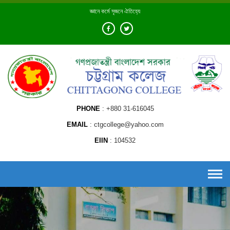
Skip
জ্ঞানে কর্মে সৃজনে ঐতিহ্যে
to
content
PHONE
+880 31-616045
EMAIL
ctgcollege@yahoo.com
EIIN
104532