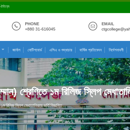
ে ঐতিহ্যে
PHONE
EMAIL
+880 31-616045
ctgcollege@ya
জার্নাল
নোটিশবোর্ড
এপিএ ও শুদ্ধাচার
বার্ষিক প্রতিবেদন
নির্দেশনাবলী
মান) শ্রেণিতে ১ম রিলিজ স্লিপ মেধাতালিক
১ম রিলিজ স্লিপ মেধাতালিকায় ভর্তি বিজ্ঞপ্তি