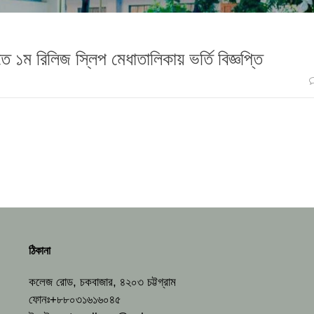
ে ১ম রিলিজ স্লিপ মেধাতালিকায় ভর্তি বিজ্ঞপ্তি
ঠিকানা
কলেজ রোড, চকবাজার, ৪২০৩ চট্টগ্রাম
ফোনঃ+৮৮০৩১৬১৬০৪৫