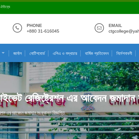
ে ঐতিহ্যে
PHONE
EMAIL
+880 31-616045
ctgcollege@ya
জার্নাল
নোটিশবোর্ড
এপিএ ও শুদ্ধাচার
বার্ষিক প্রতিবেদন
নির্দেশনাবলী
 প্রাইভেট রেজিষ্ট্রেশন এর আবেদন জমাদান স
্ট্রেশন এর আবেদন জমাদান সংক্রান্ত বিজ্ঞপ্তি