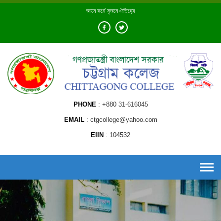
Skip
জ্ঞানে কর্মে সৃজনে ঐতিহ্যে
to
content
PHONE
+880 31-616045
EMAIL
ctgcollege@yahoo.com
EIIN
104532