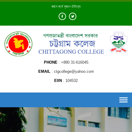
Skip
জ্ঞানে কর্মে সৃজনে ঐতিহ্যে
to
content
PHONE
+880 31-616045
EMAIL
ctgcollege@yahoo.com
EIIN
104532