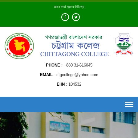
Skip
জ্ঞানে কর্মে সৃজনে ঐতিহ্যে
to
content
PHONE
+880 31-616045
EMAIL
ctgcollege@yahoo.com
EIIN
104532