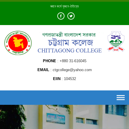
Skip
জ্ঞানে কর্মে সৃজনে ঐতিহ্যে
to
content
PHONE
+880 31-616045
EMAIL
ctgcollege@yahoo.com
EIIN
104532