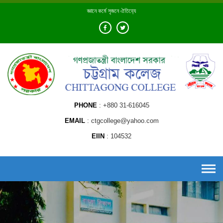
Skip
জ্ঞানে কর্মে সৃজনে ঐতিহ্যে
to
content
PHONE
+880 31-616045
EMAIL
ctgcollege@yahoo.com
EIIN
104532