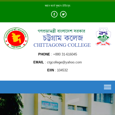
Skip
জ্ঞানে কর্মে সৃজনে ঐতিহ্যে
to
content
PHONE
+880 31-616045
EMAIL
ctgcollege@yahoo.com
EIIN
104532