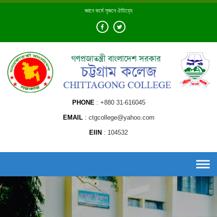
Skip
জ্ঞানে কর্মে সৃজনে ঐতিহ্যে
to
content
PHONE
+880 31-616045
EMAIL
ctgcollege@yahoo.com
EIIN
104532