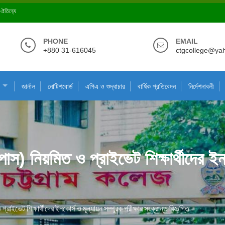
ে ঐতিহ্যে
PHONE
EMAIL
+880 31-616045
ctgcollege@ya
জার্নাল
নোটিশবোর্ড
এপিএ ও শুদ্ধাচার
বার্ষিক প্রতিবেদন
নির্দেশনাবলী
স) নিয়মিত ও প্রাইভেট শিক্ষার্থীদের ইনক
াইভেট শিক্ষার্থীদের ইনকোর্স ও মূল্যায়ন সম্পূরক পরীক্ষার সংক্রান্ত বিজ্ঞপ্তি