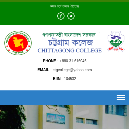
Skip
জ্ঞানে কর্মে সৃজনে ঐতিহ্যে
to
content
PHONE
+880 31-616045
EMAIL
ctgcollege@yahoo.com
EIIN
104532