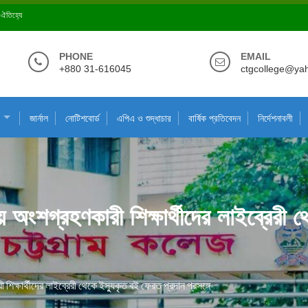
ে ঐতিহ্যে
PHONE
EMAIL
+880 31-616045
ctgcollege@ya
জার্নাল
নোটিশবোর্ড
এপিএ ও শুদ্ধাচার
বার্ষিক প্রতিবেদন
নির্দেশনাবলী
য় অংশগ্রহণকারী শিক্ষার্থীদের লাইব্রেরী
শিক্ষার্থীদের লাইব্রেরী থেকে ইস্যুকৃত বই ফেরত প্রদান প্রসঙ্গে