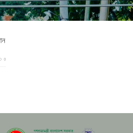
দান
0